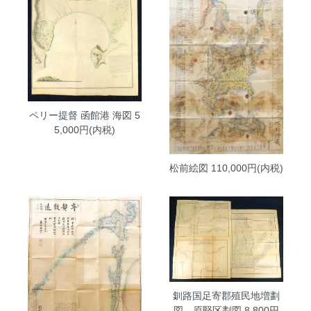
ペリー提督 函館港 海図
5
5,000円(内税)
松前絵図
110,000円(内税)
釧路国足寄郡殖民地増劃
図、原堅区劃図
8,800円