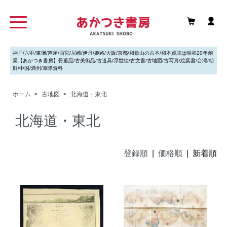
神戸/六甲/東灘/芦屋/西宮/尼崎/伊丹/姫路/大阪/京都/和歌山の古本/和本買取は昭和20年創
業【あかつき書房】骨董品/古美術品/古道具/浮世絵/古文書/古地図/古写真/絵葉書/台湾/朝
鮮/中国/満州/軍隊資料
ホーム
>
古地図
>
北海道・東北
北海道・東北
登録順
|
価格順
| 新着順