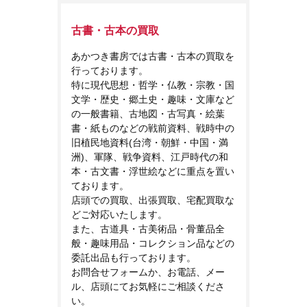
古書・古本の買取
あかつき書房では古書・古本の買取を
行っております。
特に現代思想・哲学・仏教・宗教・国
文学・歴史・郷土史・趣味・文庫など
の一般書籍、古地図・古写真・絵葉
書・紙ものなどの戦前資料、戦時中の
旧植民地資料(台湾・朝鮮・中国・満
洲)、軍隊、戦争資料、江戸時代の和
本・古文書・浮世絵などに重点を置い
ております。
店頭での買取、出張買取、宅配買取な
どご対応いたします。
また、古道具・古美術品・骨董品全
般・趣味用品・コレクション品などの
委託出品も行っております。
お問合せフォームか、お電話、メー
ル、店頭にてお気軽にご相談くださ
い。