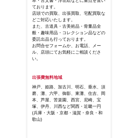
本・古文書・浮世絵などに重点を置い
ております。
店頭での買取、出張買取、宅配買取な
どご対応いたします。
また、古道具・古美術品・骨董品全
般・趣味用品・コレクション品などの
委託出品も行っております。
お問合せフォームか、お電話、メー
ル、店頭にてお気軽にご相談くださ
い。
出張費無料地域
神戸、姫路、加古川、明石、垂水、須
磨、灘、六甲、御影、東灘、住吉、岡
本、芦屋、苦楽園、西宮、尼崎、宝
塚、伊丹、川西など関西・近畿一円
(兵庫・大阪・京都・滋賀・奈良・和
歌山)