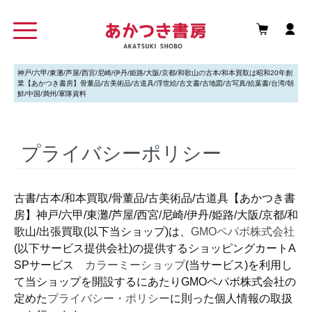
神戸/六甲/東灘/芦屋/西宮/尼崎/伊丹/姫路/大阪/京都/和歌山の古本/和本買取は昭和20年創
業【あかつき書房】骨董品/古美術品/古道具/浮世絵/古文書/古地図/古写真/絵葉書/台湾/朝
鮮/中国/満州/軍隊資料
プライバシーポリシー
古書/古本/和本買取/骨董品/古美術品/古道具【あかつき書
房】神戸/六甲/東灘/芦屋/西宮/尼崎/伊丹/姫路/大阪/京都/和
歌山/出張買取(以下当ショップ)は、
GMOペパボ株式会社
(以下サービス提供会社)の提供するショッピングカートA
SPサービス
カラーミーショップ
(当サービス)を利用し
て当ショップを開設するにあたりGMOペパボ株式会社の
定めた
プライバシー・ポリシー
に則った個人情報の取扱