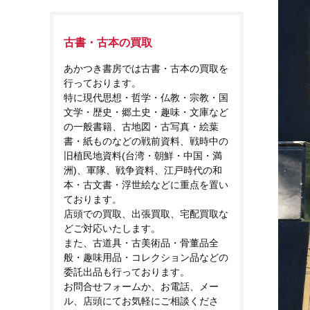
古書・古本の買取
あかつき書房では古書・古本の買取を
行っております。
特に現代思想・哲学・仏教・宗教・国
文学・歴史・郷土史・趣味・文庫など
の一般書籍、古地図・古写真・絵葉
書・紙ものなどの戦前資料、戦時中の
旧植民地資料(台湾・朝鮮・中国・満
洲)、軍隊、戦争資料、江戸時代の和
本・古文書・浮世絵などに重点を置い
ております。
店頭での買取、出張買取、宅配買取な
どご対応いたします。
また、古道具・古美術品・骨董品全
般・趣味用品・コレクション品などの
委託出品も行っております。
お問合せフォームか、お電話、メー
ル、店頭にてお気軽にご相談くださ