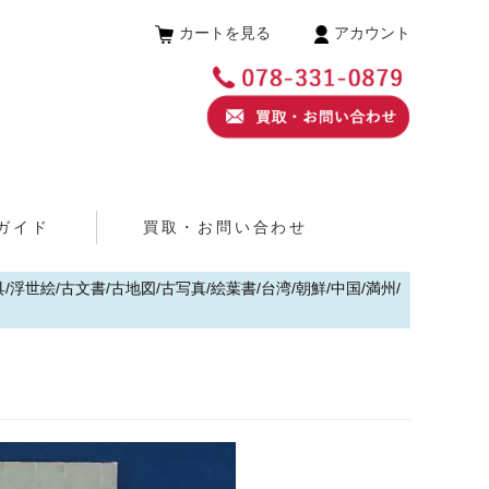
カートを見る
アカウント
ガイド
買取・お問い合わせ
浮世絵/古文書/古地図/古写真/絵葉書/台湾/朝鮮/中国/満州/