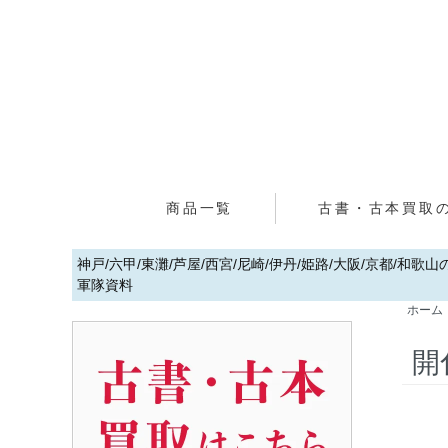
商品一覧
古書・古本買取
神戸/六甲/東灘/芦屋/西宮/尼崎/伊丹/姫路/大阪/京都/和
軍隊資料
ホーム
開