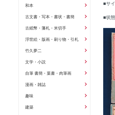
■サイ
和本
古文書・写本・書状・書簡
■状
古紙幣・藩札・米切手
浮世絵・版画・刷り物・引札
竹久夢二
文学・小説
自筆 書簡・葉書・肉筆画
漫画・雑誌
趣味
建築