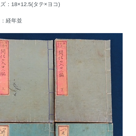
ズ：18×12.5(タテ×ヨコ)
態：経年並