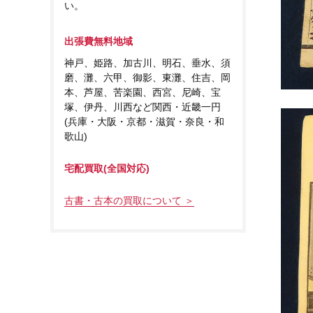
い。
出張費無料地域
神戸、姫路、加古川、明石、垂水、須
磨、灘、六甲、御影、東灘、住吉、岡
本、芦屋、苦楽園、西宮、尼崎、宝
塚、伊丹、川西など関西・近畿一円
(兵庫・大阪・京都・滋賀・奈良・和
歌山)
宅配買取(全国対応)
古書・古本の買取について ＞