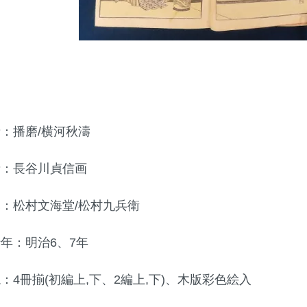
者：播磨/横河秋濤
者：長谷川貞信画
元：松村文海堂/松村九兵衛
行年：明治6、7年
：4冊揃(初編上,下、2編上,下)、木版彩色絵入