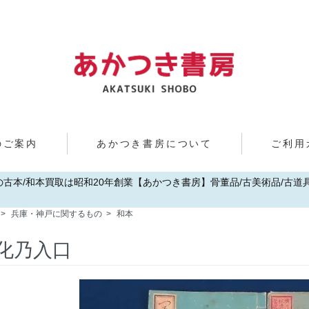
のご案内
あかつき書房について
ご利用
歌山の古本/和本買取は昭和20年創業【あかつき書房】骨董品/古美術品/古道具/
>
兵庫・神戸に関するもの
>
和本
化乃入口