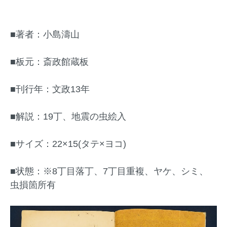
■著者：小島濤山
■板元：斎政館蔵板
■刊行年：文政13年
■解説：19丁、地震の虫絵入
■サイズ：22×15(タテ×ヨコ)
■状態：※8丁目落丁、7丁目重複、ヤケ、シミ、
虫損箇所有