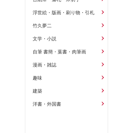
浮世絵・版画・刷り物・引札
竹久夢二
文学・小説
自筆 書簡・葉書・肉筆画
漫画・雑誌
趣味
建築
洋書・外国書