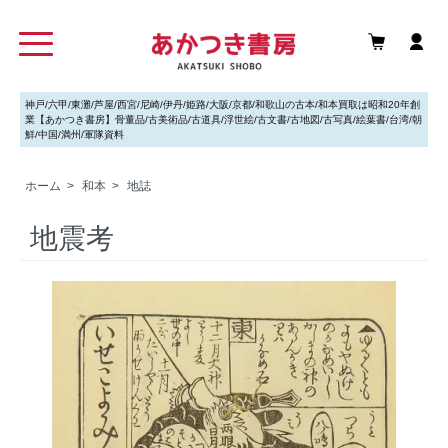
神戸/六甲/東灘/芦屋/西宮/尼崎/伊丹/姫路/大阪/京都/和歌山の古本/和本買取は昭和20年創
業【あかつき書房】骨董品/古美術品/古道具/浮世絵/古文書/古地図/古写真/絵葉書/台湾/朝
鮮/中国/満州/軍隊資料
ホーム
>
和本
>
地誌
地震考