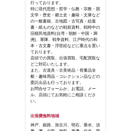
行っております。
特に現代思想・哲学・仏教・宗教・国
文学・歴史・郷土史・趣味・文庫など
の一般書籍、古地図・古写真・絵葉
書・紙ものなどの戦前資料、戦時中の
旧植民地資料(台湾・朝鮮・中国・満
洲)、軍隊、戦争資料、江戸時代の和
本・古文書・浮世絵などに重点を置い
ております。
店頭での買取、出張買取、宅配買取な
どご対応いたします。
また、古道具・古美術品・骨董品全
般・趣味用品・コレクション品などの
委託出品も行っております。
お問合せフォームか、お電話、メー
ル、店頭にてお気軽にご相談くださ
い。
出張費無料地域
神戸、姫路、加古川、明石、垂水、須
磨、灘、六甲、御影、東灘、住吉、岡