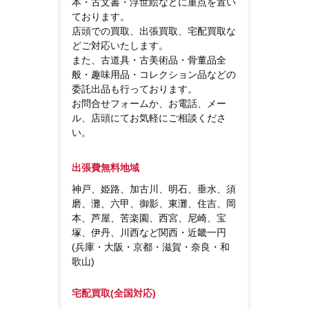
本・古文書・浮世絵などに重点を置い
ております。
店頭での買取、出張買取、宅配買取な
どご対応いたします。
また、古道具・古美術品・骨董品全
般・趣味用品・コレクション品などの
委託出品も行っております。
お問合せフォームか、お電話、メー
ル、店頭にてお気軽にご相談くださ
い。
出張費無料地域
神戸、姫路、加古川、明石、垂水、須
磨、灘、六甲、御影、東灘、住吉、岡
本、芦屋、苦楽園、西宮、尼崎、宝
塚、伊丹、川西など関西・近畿一円
(兵庫・大阪・京都・滋賀・奈良・和
歌山)
宅配買取(全国対応)