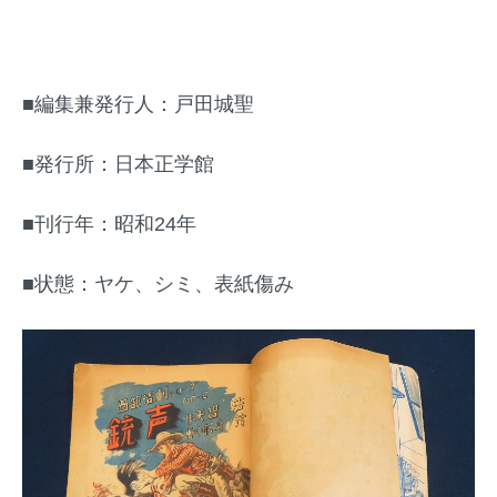
■編集兼発行人：戸田城聖
■発行所：日本正学館
■刊行年：昭和24年
■状態：ヤケ、シミ、表紙傷み