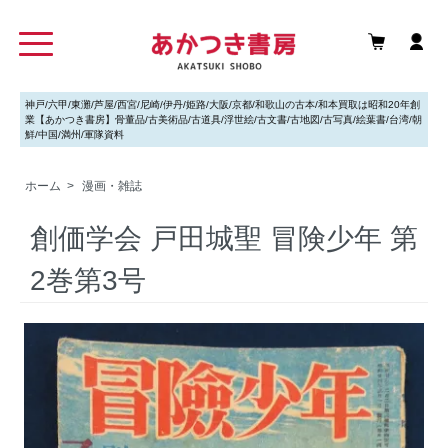
神戸/六甲/東灘/芦屋/西宮/尼崎/伊丹/姫路/大阪/京都/和歌山の古本/和本買取は昭和20年創
業【あかつき書房】骨董品/古美術品/古道具/浮世絵/古文書/古地図/古写真/絵葉書/台湾/朝
鮮/中国/満州/軍隊資料
ホーム
>
漫画・雑誌
創価学会 戸田城聖 冒険少年 第
2巻第3号