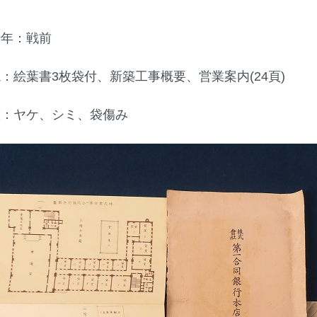
行年：戦前
説：絵葉書3枚袋付、新築工事概要、営業案内(24頁)
態：ヤケ、シミ、袋傷み