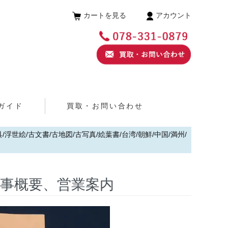
カートを見る
アカウント
ガイド
買取・お問い合わせ
浮世絵/古文書/古地図/古写真/絵葉書/台湾/朝鮮/中国/満州/
工事概要、営業案内