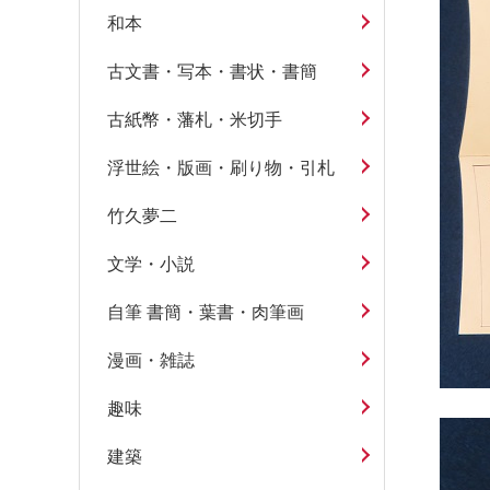
和本
古文書・写本・書状・書簡
古紙幣・藩札・米切手
浮世絵・版画・刷り物・引札
竹久夢二
文学・小説
自筆 書簡・葉書・肉筆画
漫画・雑誌
趣味
建築