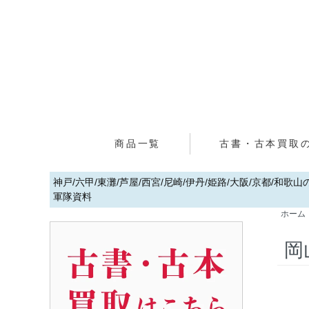
商品一覧
古書・古本買取
神戸/六甲/東灘/芦屋/西宮/尼崎/伊丹/姫路/大阪/京都/和
軍隊資料
ホーム
岡