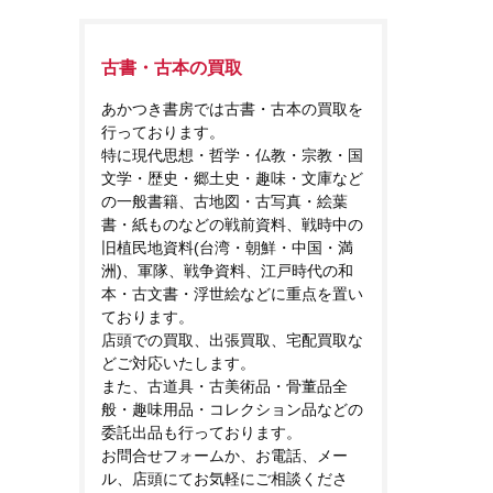
古書・古本の買取
あかつき書房では古書・古本の買取を
行っております。
特に現代思想・哲学・仏教・宗教・国
文学・歴史・郷土史・趣味・文庫など
の一般書籍、古地図・古写真・絵葉
書・紙ものなどの戦前資料、戦時中の
旧植民地資料(台湾・朝鮮・中国・満
洲)、軍隊、戦争資料、江戸時代の和
本・古文書・浮世絵などに重点を置い
ております。
店頭での買取、出張買取、宅配買取な
どご対応いたします。
また、古道具・古美術品・骨董品全
般・趣味用品・コレクション品などの
委託出品も行っております。
お問合せフォームか、お電話、メー
ル、店頭にてお気軽にご相談くださ