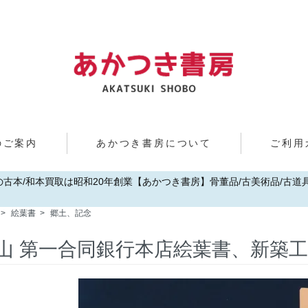
のご案内
あかつき書房について
ご利用
歌山の古本/和本買取は昭和20年創業【あかつき書房】骨董品/古美術品/古道具/
>
絵葉書
>
郷土、記念
山 第一合同銀行本店絵葉書、新築