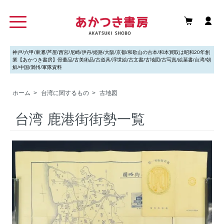
神戸/六甲/東灘/芦屋/西宮/尼崎/伊丹/姫路/大阪/京都/和歌山の古本/和本買取は昭和20年創
業【あかつき書房】骨董品/古美術品/古道具/浮世絵/古文書/古地図/古写真/絵葉書/台湾/朝
鮮/中国/満州/軍隊資料
ホーム
>
台湾に関するもの
>
古地図
台湾 鹿港街街勢一覧