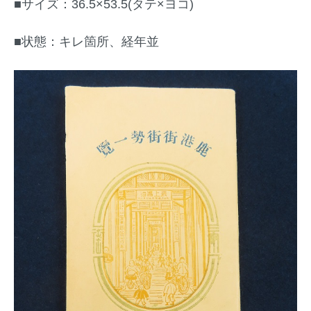
■サイズ：36.5×53.5(タテ×ヨコ)
■状態：キレ箇所、経年並