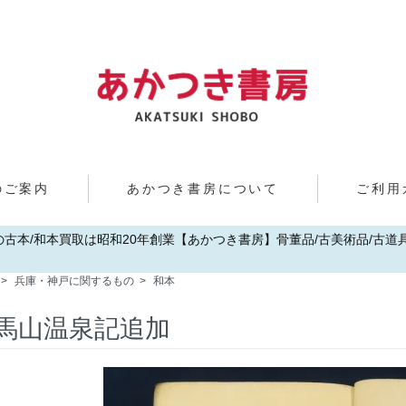
のご案内
あかつき書房について
ご利用
歌山の古本/和本買取は昭和20年創業【あかつき書房】骨董品/古美術品/古道具/
>
兵庫・神戸に関するもの
>
和本
馬山温泉記追加