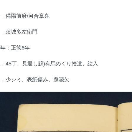
者：備陽前府/河合章尭
元：茨城多左衛門
行年：正徳6年
説：45丁、見返し題)有馬めくり拾遺、絵入
態：少シミ、表紙傷み、題箋欠