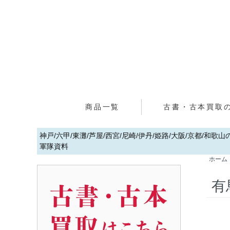
商品一覧
古書・古本買取
神戸/六甲/東灘/芦屋/西宮/尼崎/伊丹/姫路/大阪/京都/和
軍隊資料
ホーム
有