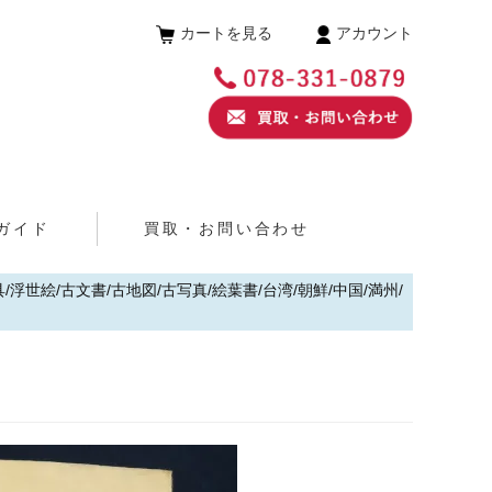
カートを見る
アカウント
ガイド
買取・お問い合わせ
浮世絵/古文書/古地図/古写真/絵葉書/台湾/朝鮮/中国/満州/