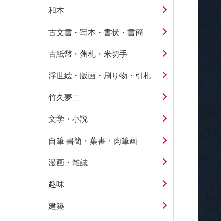
和本
古文書・写本・書状・書簡
古紙幣・藩札・米切手
浮世絵・版画・刷り物・引札
竹久夢二
文学・小説
自筆 書簡・葉書・肉筆画
漫画・雑誌
趣味
建築