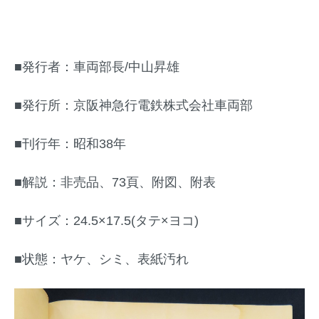
■発行者：車両部長/中山昇雄
■発行所：京阪神急行電鉄株式会社車両部
■刊行年：昭和38年
■解説：非売品、73頁、附図、附表
■サイズ：24.5×17.5(タテ×ヨコ)
■状態：ヤケ、シミ、表紙汚れ