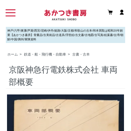
神戸/六甲/東灘/芦屋/西宮/尼崎/伊丹/姫路/大阪/京都/和歌山の古本/和本買取は昭和20年創
業【あかつき書房】骨董品/古美術品/古道具/浮世絵/古文書/古地図/古写真/絵葉書/台湾/朝
鮮/中国/満州/軍隊資料
ホーム
>
鉄道・船・飛行機・自動車
>
古書・古本
京阪神急行電鉄株式会社 車両
部概要