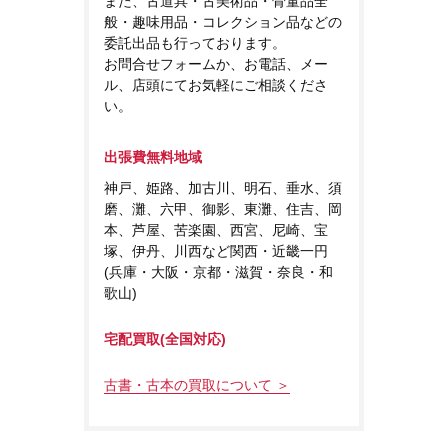
また、古道具・古美術品・骨董品全
般・趣味用品・コレクション品などの
委託出品も行っております。
お問合せフォームか、お電話、メー
ル、店頭にてお気軽にご相談くださ
い。
出張費無料地域
神戸、姫路、加古川、明石、垂水、須
磨、灘、六甲、御影、東灘、住吉、岡
本、芦屋、苦楽園、西宮、尼崎、宝
塚、伊丹、川西など関西・近畿一円
(兵庫・大阪・京都・滋賀・奈良・和
歌山)
宅配買取(全国対応)
古書・古本の買取について ＞