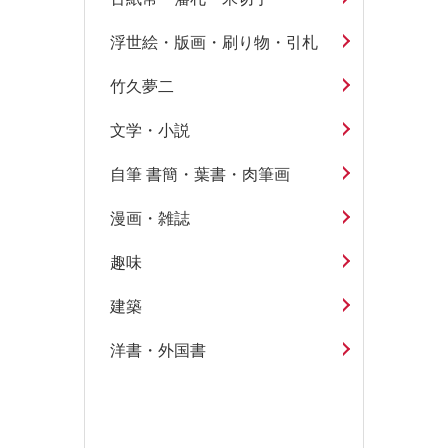
浮世絵・版画・刷り物・引札
竹久夢二
文学・小説
自筆 書簡・葉書・肉筆画
漫画・雑誌
趣味
建築
洋書・外国書