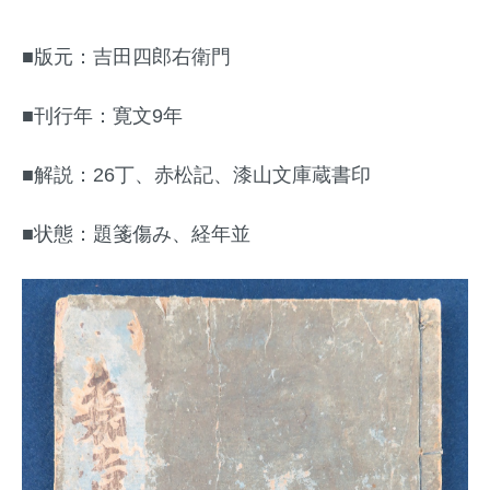
■版元：吉田四郎右衛門
■刊行年：寛文9年
■解説：26丁、赤松記、漆山文庫蔵書印
■状態：題箋傷み、経年並