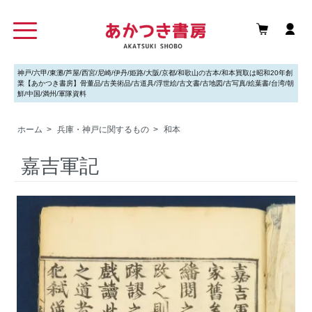
神戸/六甲/東灘/芦屋/西宮/尼崎/伊丹/姫路/大阪/京都/和歌山の古本/和本買取は昭和20年創
業【あかつき書房】骨董品/古美術品/古道具/浮世絵/古文書/古地図/古写真/絵葉書/台湾/朝
鮮/中国/満州/軍隊資料
ホーム
>
兵庫・神戸に関するもの
>
和本
嘉吉軍記