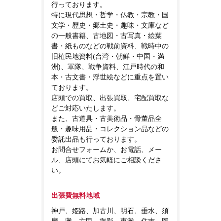
行っております。
特に現代思想・哲学・仏教・宗教・国
文学・歴史・郷土史・趣味・文庫など
の一般書籍、古地図・古写真・絵葉
書・紙ものなどの戦前資料、戦時中の
旧植民地資料(台湾・朝鮮・中国・満
洲)、軍隊、戦争資料、江戸時代の和
本・古文書・浮世絵などに重点を置い
ております。
店頭での買取、出張買取、宅配買取な
どご対応いたします。
また、古道具・古美術品・骨董品全
般・趣味用品・コレクション品などの
委託出品も行っております。
お問合せフォームか、お電話、メー
ル、店頭にてお気軽にご相談くださ
い。
出張費無料地域
神戸、姫路、加古川、明石、垂水、須
磨、灘、六甲、御影、東灘、住吉、岡