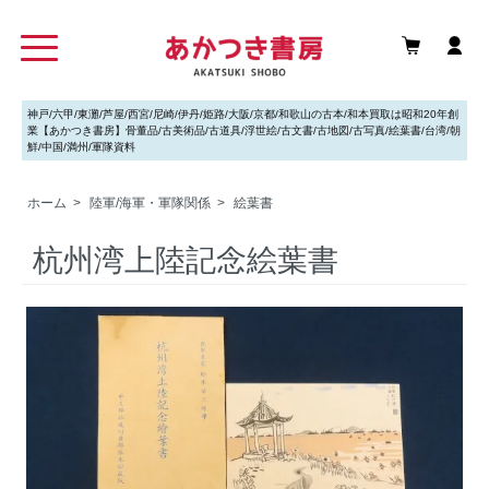
神戸/六甲/東灘/芦屋/西宮/尼崎/伊丹/姫路/大阪/京都/和歌山の古本/和本買取は昭和20年創
業【あかつき書房】骨董品/古美術品/古道具/浮世絵/古文書/古地図/古写真/絵葉書/台湾/朝
鮮/中国/満州/軍隊資料
ホーム
>
陸軍/海軍・軍隊関係
>
絵葉書
杭州湾上陸記念絵葉書