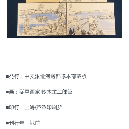
■発行：中支派遣河邊部隊本部蔵版
■画：従軍画家 鈴木栄二郎筆
■印行：上海/芦澤印刷所
■刊行年：戦前