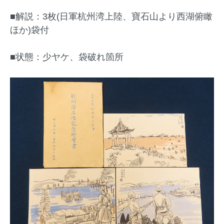
■解説：3枚(日軍杭州湾上陸、寶石山より西湖俯瞰
ほか)袋付
■状態：少ヤケ、袋破れ箇所