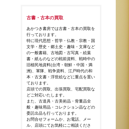
古書・古本の買取
あかつき書房では古書・古本の買取を
行っております。
特に現代思想・哲学・仏教・宗教・国
文学・歴史・郷土史・趣味・文庫など
の一般書籍、古地図・古写真・絵葉
書・紙ものなどの戦前資料、戦時中の
旧植民地資料(台湾・朝鮮・中国・満
洲)、軍隊、戦争資料、江戸時代の和
本・古文書・浮世絵などに重点を置い
ております。
店頭での買取、出張買取、宅配買取な
どご対応いたします。
また、古道具・古美術品・骨董品全
般・趣味用品・コレクション品などの
委託出品も行っております。
お問合せフォームか、お電話、メー
ル、店頭にてお気軽にご相談くださ