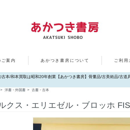
のご案内
あかつき書房について
ご利用
歌山の古本/和本買取は昭和20年創業【あかつき書房】骨董品/古美術品/古道具/
>
洋書・外国書
>
古書・古本
ルクス・エリエゼル・ブロッホ FIS