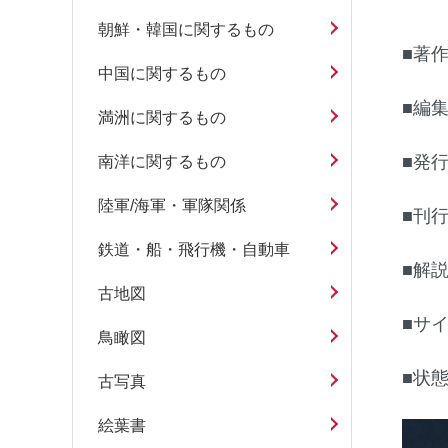
朝鮮・韓国に関するもの
■著作
中国に関するもの
■編集
満洲に関するもの
■発行
南洋に関するもの
陸軍/海軍・軍隊関係
■刊
鉄道・船・飛行機・自動車
■解
古地図
■サイ
鳥瞰図
■状
古写真
絵葉書