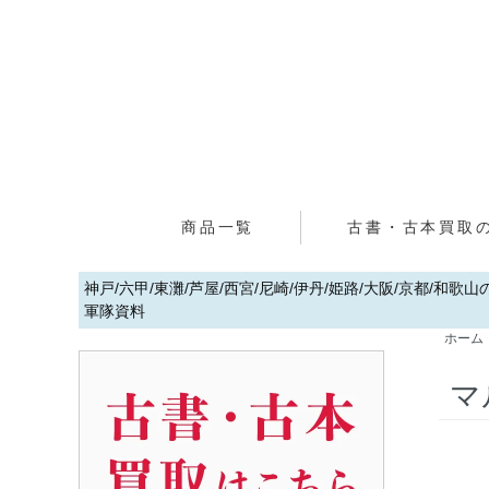
商品一覧
古書・古本買取
神戸/六甲/東灘/芦屋/西宮/尼崎/伊丹/姫路/大阪/京都/和
軍隊資料
ホーム
マ