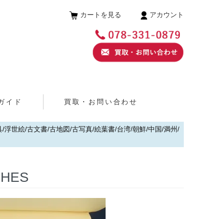
カートを見る
アカウント
ガイド
買取・お問い合わせ
浮世絵/古文書/古地図/古写真/絵葉書/台湾/朝鮮/中国/満州/
HES