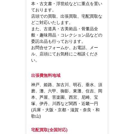
本・古文書・浮世絵などに重点を置い
ております。
店頭での買取、出張買取、宅配買取な
どご対応いたします。
また、古道具・古美術品・骨董品全
般・趣味用品・コレクション品などの
委託出品も行っております。
お問合せフォームか、お電話、メー
ル、店頭にてお気軽にご相談くださ
い。
出張費無料地域
神戸、姫路、加古川、明石、垂水、須
磨、灘、六甲、御影、東灘、住吉、岡
本、芦屋、苦楽園、西宮、尼崎、宝
塚、伊丹、川西など関西・近畿一円
(兵庫・大阪・京都・滋賀・奈良・和
歌山)
宅配買取(全国対応)