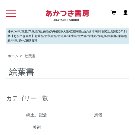
神戸/六甲/東灘/芦屋/西宮/尼崎/伊丹/姫路/大阪/京都/和歌山の古本/和本買取は昭和20年創
業【あかつき書房】骨董品/古美術品/古道具/浮世絵/古文書/古地図/古写真/絵葉書/台湾/朝
鮮/中国/満州/軍隊資料
ホーム
>
絵葉書
絵葉書
カテゴリー一覧
郷土、記念
風俗
美術