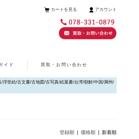
カートを見る
アカウント
ガイド
買取・お問い合わせ
浮世絵/古文書/古地図/古写真/絵葉書/台湾/朝鮮/中国/満州/
登録順
|
価格順
| 新着順