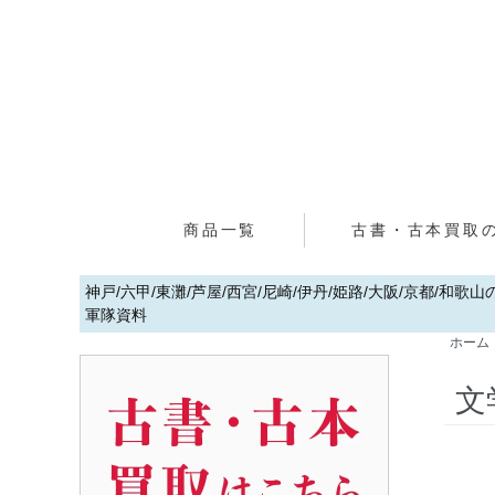
商品一覧
古書・古本買取
神戸/六甲/東灘/芦屋/西宮/尼崎/伊丹/姫路/大阪/京都/和
軍隊資料
ホーム
文