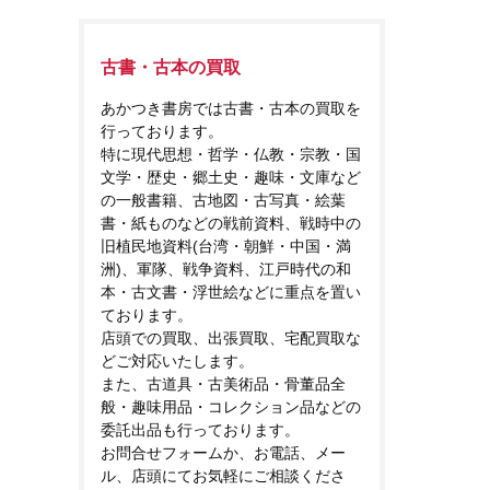
古書・古本の買取
あかつき書房では古書・古本の買取を
行っております。
特に現代思想・哲学・仏教・宗教・国
文学・歴史・郷土史・趣味・文庫など
の一般書籍、古地図・古写真・絵葉
書・紙ものなどの戦前資料、戦時中の
旧植民地資料(台湾・朝鮮・中国・満
洲)、軍隊、戦争資料、江戸時代の和
本・古文書・浮世絵などに重点を置い
ております。
店頭での買取、出張買取、宅配買取な
どご対応いたします。
また、古道具・古美術品・骨董品全
般・趣味用品・コレクション品などの
委託出品も行っております。
お問合せフォームか、お電話、メー
ル、店頭にてお気軽にご相談くださ