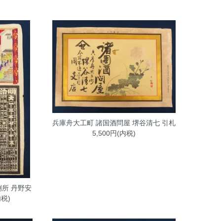
兵庫舟大工町 諸国酒問屋 堺谷清七 引札
5,500円(内税)
所 丹野安
内税)