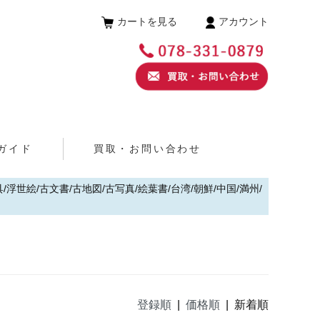
カートを見る
アカウント
ガイド
買取・お問い合わせ
浮世絵/古文書/古地図/古写真/絵葉書/台湾/朝鮮/中国/満州/
登録順
|
価格順
| 新着順