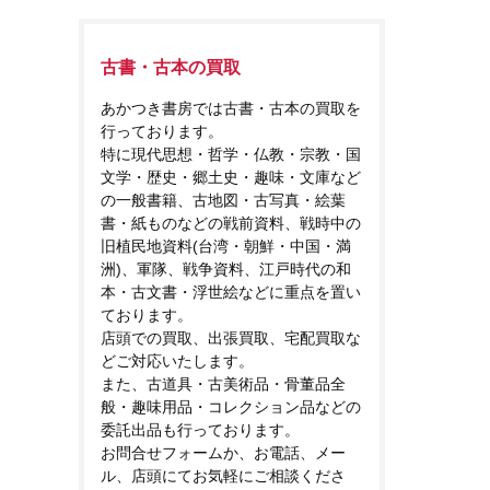
古書・古本の買取
あかつき書房では古書・古本の買取を
行っております。
特に現代思想・哲学・仏教・宗教・国
文学・歴史・郷土史・趣味・文庫など
の一般書籍、古地図・古写真・絵葉
書・紙ものなどの戦前資料、戦時中の
旧植民地資料(台湾・朝鮮・中国・満
洲)、軍隊、戦争資料、江戸時代の和
本・古文書・浮世絵などに重点を置い
ております。
店頭での買取、出張買取、宅配買取な
どご対応いたします。
また、古道具・古美術品・骨董品全
般・趣味用品・コレクション品などの
委託出品も行っております。
お問合せフォームか、お電話、メー
ル、店頭にてお気軽にご相談くださ