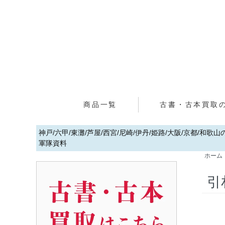
商品一覧
古書・古本買取
神戸/六甲/東灘/芦屋/西宮/尼崎/伊丹/姫路/大阪/京都/和
軍隊資料
ホーム
引