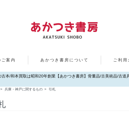
のご案内
あかつき書房について
ご利用
歌山の古本/和本買取は昭和20年創業【あかつき書房】骨董品/古美術品/古道具/
>
兵庫・神戸に関するもの
>
引札
札