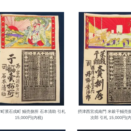
町濱石戎町 鰯売捌所 石本清助 引札
摂津西宮戎南門 米穀干鰯売捌
15,000円(内税)
次郎 引札
15,000円(