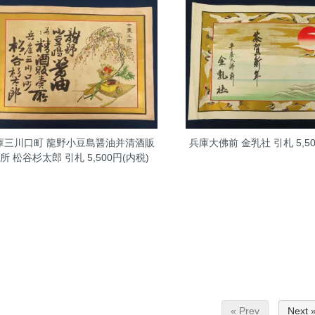
庫三川口町 龍野小豆島醤油并清酒販
兵庫大佛前 金乳社 引札
5,5
所 松谷杉太郎 引札
5,500円(内税)
« Prev
Next 